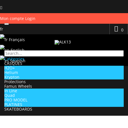
Mon compte
Login
fr
0
Français
English
Catégories
Spanish
CASQUES
H2O+
Helium
Krypton
Protections
Famus Wheels
In Line
Quad
PRO MODEL
PLATINES
SKATEBOARDS