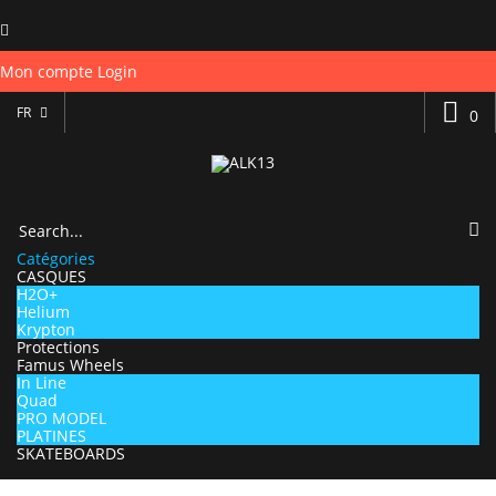
Mon compte
Login
FR
0
Catégories
CASQUES
H2O+
Helium
Krypton
Protections
Famus Wheels
In Line
Quad
PRO MODEL
PLATINES
SKATEBOARDS