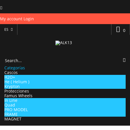
My account
Login
ES
0
Categorías
Cascos
H2O+
He ( Helium )
Krypton
Protecciones
Famus Wheels
In Line
Quad
PRO MODEL
FRAME
MAGNET