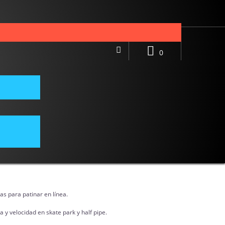
0
FURTIVE 68MM/88A X4
o está disponible
s para patinar en línea.
a y velocidad en skate park y half pipe.