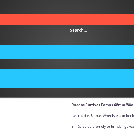
FAMUS WHEELS 
Brand:
FAMUS WHEELS
Disponibilidad:
Este producto ya n
Ruedas Furtivas Famus 68mm/88a
Las ruedas Famus Wheels están hecha
El núcleo de cromoly te brinda ligerez