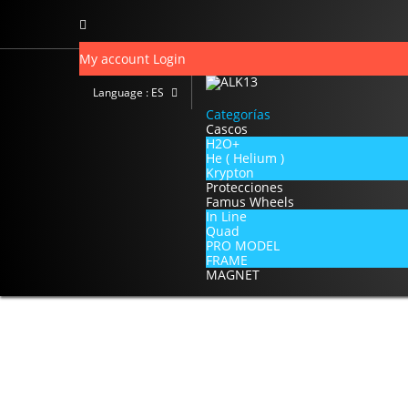
My account
Login
Language :
ES
Categorías
Cascos
H2O+
He ( Helium )
Krypton
Protecciones
Famus Wheels
In Line
Quad
PRO MODEL
FRAME
MAGNET