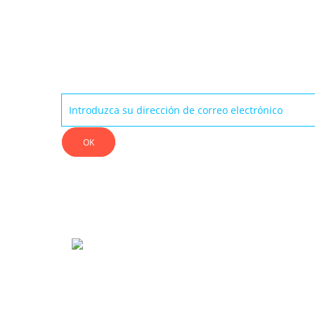
Boletín
OK
INFO
ALK13 es una marca especializada en
ENCON
protecciones adaptadas a deportes extremos
CONTÁ
como Skateboard, Roller, ATV, BMX, Scooter,