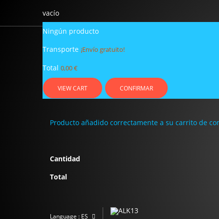
vacío
Ningún producto
Transporte
¡Envío gratuito!
Total
0,00 €
SERVICIO CLIENTE
VIEW CART
CONFIRMAR
Producto añadido correctamente a su carrito de c
Asunto
Mensa
Cantidad
Total
Correo electrónico
Language :
ES