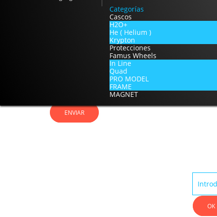
Categorías
Cascos
Referencia de pedido
H2O+
He ( Helium )
Krypton
Protecciones
Famus Wheels
In Line
Archivo
Quad
PRO MODEL
FRAME
MAGNET
ENVIAR
BOLET
OK