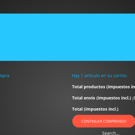
 - CONTACTE CON NOSOTR
ENVIAR UN MENSAJE
ompra
Hay 1 artículo en su carrito.
Total productos (impuestos inc
je
Total envío (impuestos incl.)
¡
Total (impuestos incl.)
CONTINUAR COMPRANDO