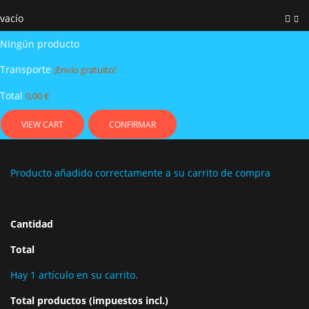
vacío
Ningún producto
Transporte
¡Envío gratuito!
Total
0,00 €
VIEW CART
CONFIRMAR
Producto añadido correctamente a su carrito de compra
Cantidad
Total
Hay 1 artículo en su carrito.
Total productos (impuestos incl.)