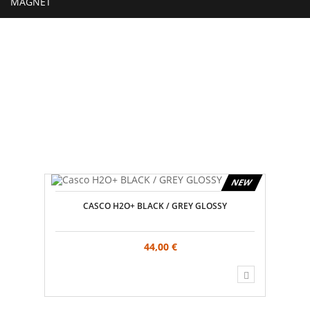
MAGNET
NEW
CASCO H2O+ BLACK / GREY GLOSSY
44,00 €