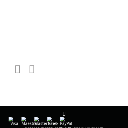
CONTÁCTENOS
CGV
SOBRE NOSOTROS
MI CUENTA
MIS PEDIDOS
MIS DATOS PERSONALES
ALK13
Famus Wheels