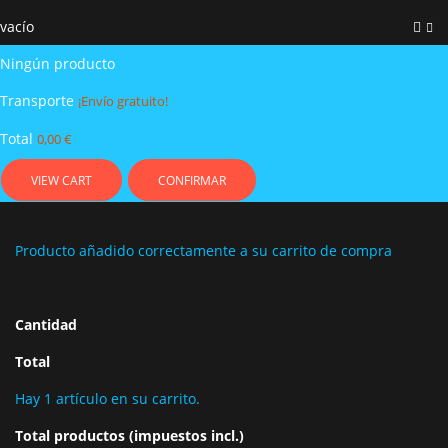
vacío
Ningún producto
Transporte
¡Envío gratuito!
Total
0,00 €
VIEW CART
CONFIRMAR
Producto añadido correctamente a su carrito de compra
Cantidad
Total
Hay 1 artículo en su carrito.
Total productos (impuestos incl.)