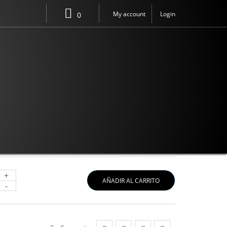
My account
Login
0
(PACK DE 8)
+
AÑADIR AL CARRITO
-