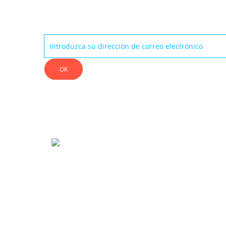
Boletín
OK
INFO
ALK13 es una marca especializada en
ENCON
protecciones adaptadas a deportes extremos
CONTÁ
como Skateboard, Roller, ATV, BMX, Scooter,
Kayak, Wakeboard, Kitesurf ...
CGV
SOBRE