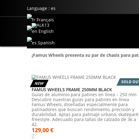
Language :
es
Français
English
Spanish
¡Famus Wheels presenta su par de chasis para pati
SOLD OU
NEW
FAMUS WHEELS FRAME 250MM BLACK
Guías de aluminio para patines en línea – 250 mm
Descubre nuestras guías para patines en línea
Famus Wheels, diseñadas especialmente para
patinadores que buscan rendimiento, precisión y
durabilidad. Aptas para patinaje urbano, skatepark
freestyle. Adecuado para tallas de calzado de 36 a
42.
129,00 €