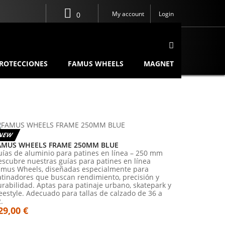
My account
Login
0
ROTECCIONES
FAMUS WHEELS
MAGNET
NEW
AMUS WHEELS FRAME 250MM BLUE
uías de aluminio para patines en línea – 250 mm
scubre nuestras guías para patines en línea
amus Wheels, diseñadas especialmente para
atinadores que buscan rendimiento, precisión y
rabilidad. Aptas para patinaje urbano, skatepark y
eestyle. Adecuado para tallas de calzado de 36 a
.
29,00 €