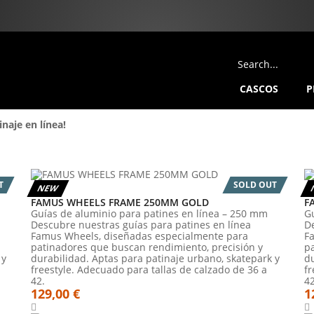
CASCOS
P
naje en línea!
T
SOLD OUT
NEW
FAMUS WHEELS FRAME 250MM GOLD
F
Guías de aluminio para patines en línea – 250 mm
G
Descubre nuestras guías para patines en línea
De
Famus Wheels, diseñadas especialmente para
F
patinadores que buscan rendimiento, precisión y
p
 y
durabilidad. Aptas para patinaje urbano, skatepark y
du
freestyle. Adecuado para tallas de calzado de 36 a
fr
42.
42
129,00 €
1