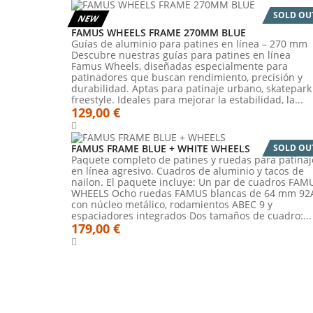
SOLD OU
NEW
FAMUS WHEELS FRAME 270MM BLUE
Guías de aluminio para patines en línea – 270 mm
Descubre nuestras guías para patines en línea
Famus Wheels, diseñadas especialmente para
patinadores que buscan rendimiento, precisión y
durabilidad. Aptas para patinaje urbano, skatepark
freestyle. Ideales para mejorar la estabilidad, la...
129,00 €
FAMUS FRAME BLUE + WHITE WHEELS
SOLD OU
Paquete completo de patines y ruedas para patinaj
en línea agresivo. Cuadros de aluminio y tacos de
nailon. El paquete incluye: Un par de cuadros FAM
WHEELS Ocho ruedas FAMUS blancas de 64 mm 92
con núcleo metálico, rodamientos ABEC 9 y
espaciadores integrados Dos tamaños de cuadro:...
179,00 €