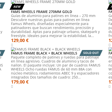
T
NEW
FAMS WHEELS FRAME 270MM GOLD
F
Guías de aluminio para patines en línea – 270 mm
G
Descubre nuestras guías para patines en línea
De
Famus Wheels, diseñadas especialmente para
F
patinadores que buscan rendimiento, precisión y
p
 y
durabilidad. Aptas para patinaje urbano, skatepark y
du
freestyle. Ideales para mejorar la estabilidad, la...
fr
129,00 €
1
T
FAMUS FRAME BLACK + BLACK WHEELS
SOLD OUT
F
e
Paquete completo de patines y ruedas para patinaje
P
en línea agresivo. Cuadros de aluminio y tacos de
en
US
nailon. El paquete incluye: Un par de cuadros FAMUS
n
A
WHEELS Ocho ruedas FAMUS de 60 mm 88A con
W
núcleo metálico, rodamientos ABEC 9 y espaciadores
c
integrados Dos tamaños de cuadro: 250...
e
179,00 €
1