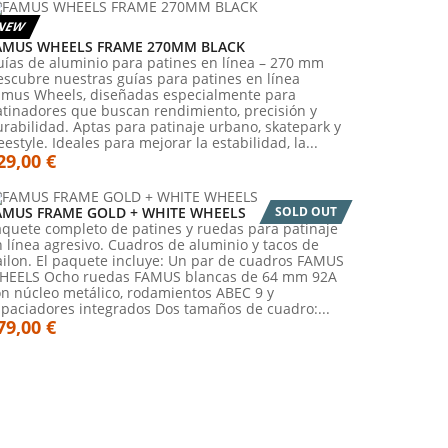
NEW
AMUS WHEELS FRAME 270MM BLACK
uías de aluminio para patines en línea – 270 mm
scubre nuestras guías para patines en línea
amus Wheels, diseñadas especialmente para
atinadores que buscan rendimiento, precisión y
rabilidad. Aptas para patinaje urbano, skatepark y
eestyle. Ideales para mejorar la estabilidad, la...
29,00 €
AMUS FRAME GOLD + WHITE WHEELS
SOLD OUT
aquete completo de patines y ruedas para patinaje
 línea agresivo. Cuadros de aluminio y tacos de
ailon. El paquete incluye: Un par de cuadros FAMUS
HEELS Ocho ruedas FAMUS blancas de 64 mm 92A
on núcleo metálico, rodamientos ABEC 9 y
spaciadores integrados Dos tamaños de cuadro:...
79,00 €