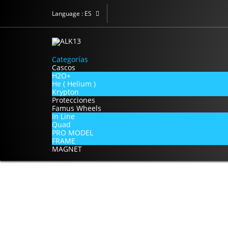
Language :
ES
Categorías
Cascos
H2O+
He ( Helium )
Krypton
Protecciones
Famus Wheels
In Line
Quad
PRO MODEL
FRAME
NEW
MAGNET