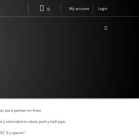
My account
Login
0
64MM/88A X4
s para patinar en línea.
a y velocidad en skate park y half pipe.
EC 9 y spacer !