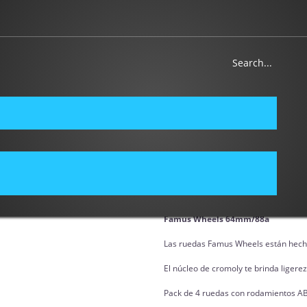
FAMUS WHEELS 
Brand:
FAMUS WHEELS
Famus Wheels 64mm/88a
Las ruedas Famus Wheels están hecha
El núcleo de cromoly te brinda ligerez
Pack de 4 ruedas con rodamientos AB