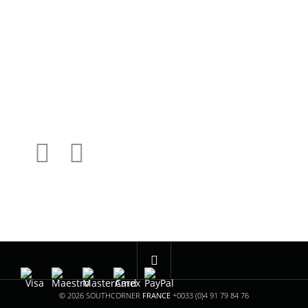
CGV
SOBRE NOSOTROS
MI CUENTA
MIS PEDIDOS
MIS DATOS PERSONALES
ALK13
Famus Wheels
© 2026 SOUTHCORNER
FRANCE
+0033 (0)4 91 79 84 76