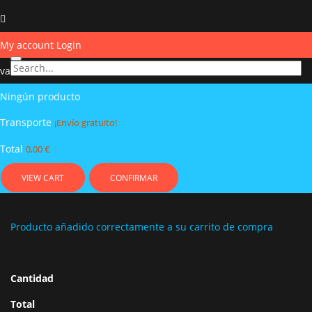
My account
Login
vacío
Ningún producto
Transporte
¡Envío gratuito!
Total
0,00 €
VIEW CART
CONFIRMAR
Producto añadido correctamente a su carrito de compra
Cantidad
Total