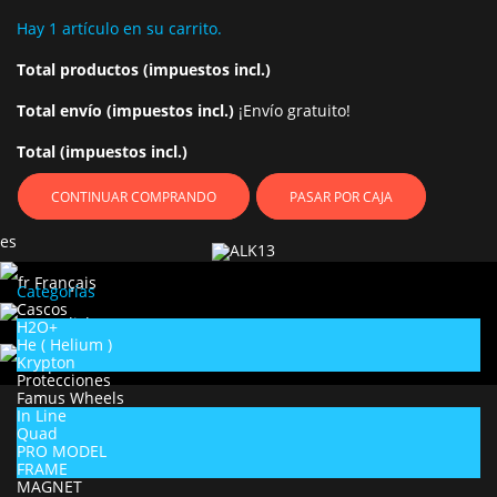
Hay 1 artículo en su carrito.
Total productos (impuestos incl.)
Total envío (impuestos incl.)
¡Envío gratuito!
Total (impuestos incl.)
CONTINUAR COMPRANDO
PASAR POR CAJA
es
Français
Categorías
Cascos
English
H2O+
He ( Helium )
Krypton
Spanish
Protecciones
Famus Wheels
In Line
Quad
PRO MODEL
FRAME
MAGNET