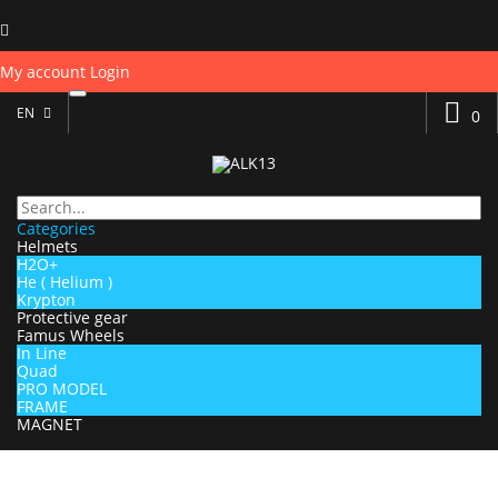
My account
Login
EN
0
Categories
Helmets
H2O+
He ( Helium )
Krypton
Protective gear
Famus Wheels
In Line
Quad
PRO MODEL
FRAME
MAGNET