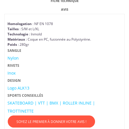
FICHE TECHNIQUE
AVIS
Homologation
: NF EN 1078
Tailles
: S/M et L/XL
Technologie
: Inmold
Matériaux
: Coque en PC, fusionnée au Polystyrène.
Poids
: 280gr
SANGLE
Nylon
RIVETS
Inox
DESIGN
Logo ALK13
SPORTS CONSEILLÉS
SKATEBOARD | VTT | BMX | ROLLER INLINE |
TROTTINETTE
SOYEZ LE PREMIER À DONNER VOTRE AVIS !