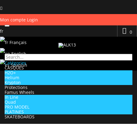
Mon compte
Login
fr
0
Français
English
Catégories
Spanish
CASQUES
H2O+
Helium
Krypton
Protections
Famus Wheels
In Line
Quad
PRO MODEL
PLATINES
SKATEBOARDS