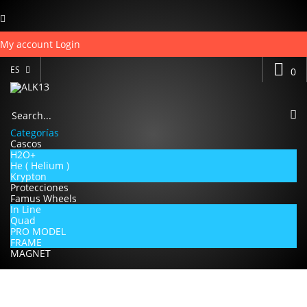
My account
Login
ES
0
Categorías
Cascos
H2O+
He ( Helium )
Krypton
Protecciones
Famus Wheels
In Line
Quad
PRO MODEL
FRAME
MAGNET