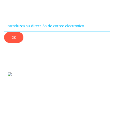
Boletín
OK
ALK13 es una marca especializada en protecciones adaptadas a
deportes extremos como Skateboard, Roller, ATV, BMX, Scooter, Kayak,
Wakeboard, Kitesurf ...
INFORMACIÓN
ENCONTRAR UN DISTRIBUIDOR